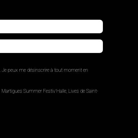
. Je peux me désinscrire à tout moment en
u, Martigues Summer Festiv'Halle, Lives de Saint-